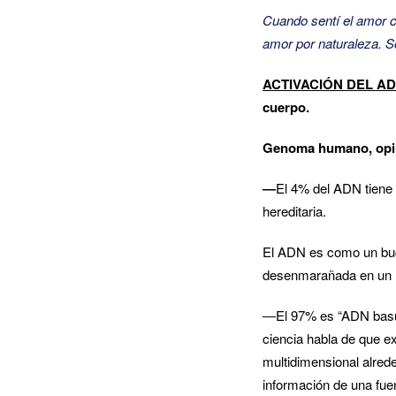
Cuando sentí el amor 
amor por naturaleza.
S
ACTIVACIÓN DEL AD
cuerpo.
Genoma humano, opini
―
El 4% del ADN tiene 
hereditaria.
El ADN es como un bucl
desenmarañada en un 
―El 97% es “ADN basu
ciencia habla de que ex
multidimensional alred
información de una fue