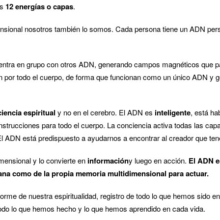
os
12 energías o capas
.
nsional nosotros también lo somos. Cada persona tiene un ADN pers
entra en grupo con otros ADN, generando campos magnéticos que pa
n por todo el cuerpo, de forma que funcionan como un único ADN y g
iencia espiritual
y no en el cerebro. El ADN es
inteligente
, está h
instrucciones para todo el cuerpo. La conciencia activa todas las ca
 El ADN está predispuesto a ayudarnos a encontrar al creador que te
mensional y lo convierte en
información
y luego en acción.
El ADN e
ana como de la propia memoria multidimensional para actuar.
rme de nuestra espiritualidad, registro de todo lo que hemos sido en 
todo lo que hemos hecho y lo que hemos aprendido en cada vida.