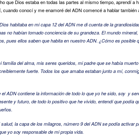
o que Dios estaba en todas las partes al mismo tiempo, aprendí a h
í, cuando conocí y me enamoré del ADN comencé a hablar también a 
ios habitaba en mi capa 12 del ADN me di cuenta de la grandiosida
as no habían tomado conciencia de su grandeza. El mundo mineral, 
s, pues ellos saben que habita en nuestro ADN. ¿Cómo es posible 
familia del alma, mis seres queridos, mi padre que se había muerto h
reíblemente fuerte. Todos los que amaba estaban junto a mí, conmigo
l ADN contiene la información de todo lo que yo he sido, soy y ser
esente y futuro, de todo lo positivo que he vivido, entendí que podía q
ueños.
salud, la capa de los milagros, número 9 del ADN se podía activar 
ue yo soy responsable de mi propia vida.