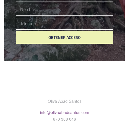
Nombre
Nombre
Teléfono
Número
de
OBTENER ACCESO
Teléfono
Oliva Abad Santos
info@olivaabadsantos.com
670 388 046