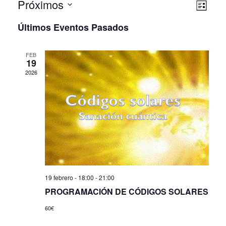
Nave
Nave
Próximos
Lista
de
Selecciona
de
Últimos Eventos Pasados
la
vist
vista
fecha.
de
FEB
19
Even
2026
19 febrero - 18:00
-
21:00
PROGRAMACIÓN DE CÓDIGOS SOLARES
60€