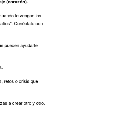
aje (corazón).
 cuando te vengan los
afíos”. Conéctate con
ue pueden ayudarte
s.
 retos o crisis que
s a crear otro y otro.