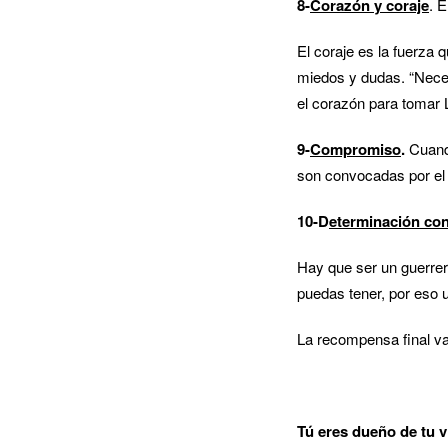
8-
Corazón y coraje
. 
El coraje es la fuerza 
miedos y dudas. “Neces
el corazón para tomar 
9-
Compromiso
.
Cuando
son convocadas por el
10-D
eterminación con
Hay que ser un guerrer
puedas tener, por eso 
La recompensa final va
Tú eres dueño de tu 