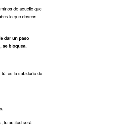
rminos de aquello que
abes lo que deseas
ide dar un paso
, se bloquea.
 tú, es la sabiduría de
a.
, tu actitud será