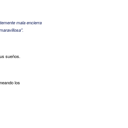
ntemente mala encierra
 maravillosa”.
 tus sueños.
ineando los