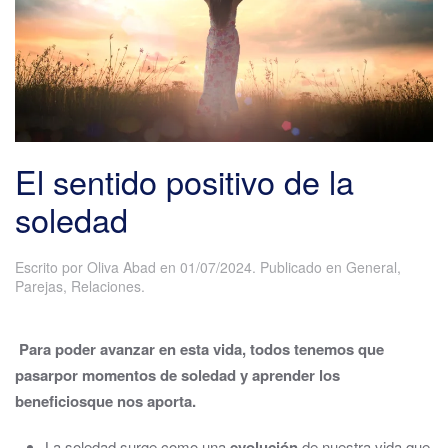
El sentido positivo de la
soledad
Escrito por
Oliva Abad
en
01/07/2024
. Publicado en
General
,
Parejas
,
Relaciones
.
Para poder avanzar en esta vida, todos tenemos que
pasar
por momentos de soledad y aprender los
beneficios
que nos aporta.
La soledad surge como una
evolución
de nuestra vida que