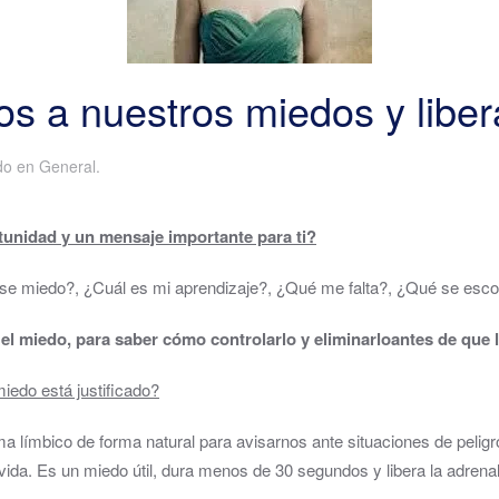
s a nuestros miedos y liber
ado en
General
.
tunidad y un mensaje importante para ti?
se miedo?, ¿Cuál es mi aprendizaje?, ¿Qué me falta?, ¿Qué se esco
el miedo, para saber cómo controlarlo y eliminarlo
antes de que l
iedo está justificado?
a límbico de forma natural para avisarnos ante situaciones de peligro
vida. Es un miedo útil, dura menos de 30 segundos y libera la adrenal