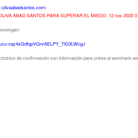
(
olivaabadsantos.com
)
LIVA ABAD SANTOS PARA SUPERAR EL MIEDO. 12 nov 2020 07
convengan:
r/tZIucu-vqz4sGdfqpVQnn5ELPY_TlG3LWcgJ
lectrónico de confirmación con información para unirse al seminario w