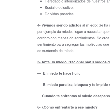
Heredado o interiorizados de nuestros a
Social o colectivo.
De vidas pasadas.
4- Vivimos siendo adictos al miedo
:
Se ha d
por ejemplo de miedo, llegan a necesitar que
cerebro con mapas de sentimientos. Se crea e
sentimiento para segregar las moléculas que 
de sustancia de miedo.
5- Ante un miedo irracional hay 3 modos 
―
El miedo te hace huir.
― El miedo paraliza, bloquea y te impide
―
Cuando te enfrentas al miedo desapare
6- ¿Cómo enfrentarte a ese miedo?