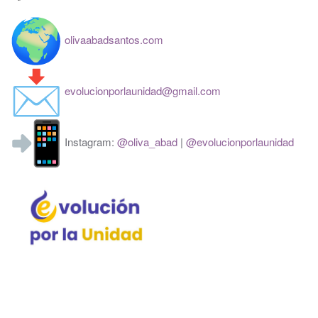
olivaabadsantos.com
evolucionporlaunidad@gmail.
com
Instagram:
@oliva_abad
|
@
evolucionporlaunidad