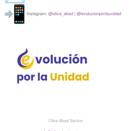
Instagram:
@oliva_abad
|
@
evolucionporlaunidad
Oliva Abad Santos