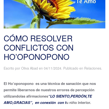
CÓMO RESOLVER
CONFLICTOS CON
HO’OPONOPONO
Escrito por
Oliva Abad
en
04/11/2024
. Publicado en
Relaciones
.
El Ho’oponopono es una técnica de sanación que nos
permite liberarnos de nuestros errores de percepción
utilizando
las afirmaciones
“
LO SIENTO
,
PERDÓN
,
TE
AMO
,
GRACIAS
”, en conexión con t
u niño interior.