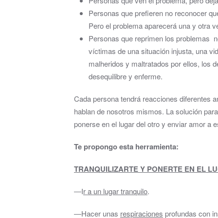
Personas que ven el problema, pero deja
Personas que prefieren no reconocer que
Pero el problema aparecerá una y otra ve
Personas que reprimen los problemas no
víctimas de una situación injusta, una v
malheridos y maltratados por ellos, los
desequilibre y enferme.
Cada persona tendrá reacciones diferentes an
hablan de nosotros mismos. La solución para r
ponerse en el lugar del otro y enviar amor a es
Te propongo esta herramienta:
TRANQUILIZARTE Y PONERTE EN EL L
―I
r a un lugar tranquilo
.
―Hacer unas
respiraciones
profundas con ins