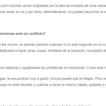
son muchas veces originados por la falta de empatía de unos hacia a
tras están en ira y por tanto, defendiéndose, no pueden escuchar la ot
personas ante un conflicto?
ue les ocurre, no quieren pararse a pensar ni un solo segundo en su c
icarse a hacer otras cosas, olvidarse de la situación, no prestar at
e hablando y quejándose los problemas se resolverán. Y eso está mu
, te encuentras muy a gusto, incluso puede que te relajes. Pero ese 
ue no está resuelto y vuelves a hacer lo mismo, hablar, quejarte y e