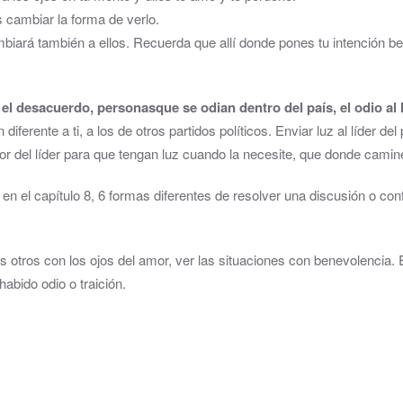
 cambiar la forma de verlo.
mbiará también a ellos. Recuerda que allí donde pones tu intención be
r el desacuerdo, personas
que se odian dentro del país, el odio al l
ferente a ti, a los de otros partidos políticos. Enviar luz al líder del 
r del líder para que tengan luz cuando la necesite, que donde camin
n el capítulo 8, 6 formas diferentes de resolver una discusión o co
os otros con los ojos del amor, ver las situaciones con benevolencia. 
abido odio o traición.