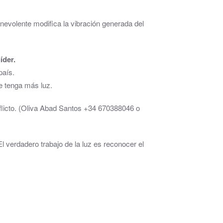
nevolente modifica la vibración generada del
íder.
país.
e tenga más luz.
nflicto. (Oliva Abad Santos +34 670388046 o
El verdadero trabajo de la luz es reconocer el