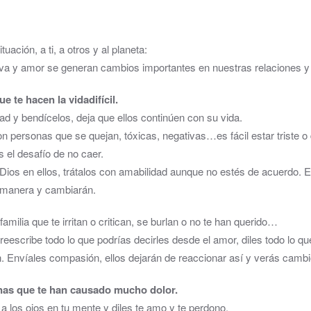
ación, a ti, a otros y al planeta:
va y amor se generan cambios importantes en nuestras relaciones y c
e te hacen la vida
difícil.
ad y bendícelos, deja que ellos continúen con su vida.
con personas que se quejan, tóxicas, negativas…es fácil estar triste o
s el desafío de no caer.
ios en ellos, trátalos con amabilidad aunque no estés de acuerdo. E
a manera y cambiarán.
amilia que te irritan o critican, se burlan o no te han querido…
reescribe todo lo que podrías decirles desde el amor, diles todo lo qu
n. Envíales compasión, ellos dejarán de reaccionar así y verás cambi
as que te han causado mucho dolor.
 a los ojos en tu mente y diles te amo y te perdono.