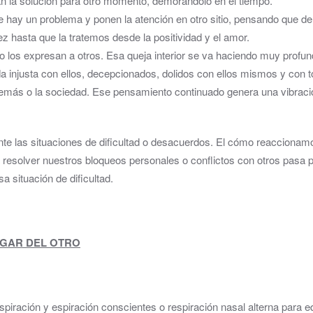
n la solución para otro momento, demorándolo en el tiempo.
 hay un problema y ponen la atención en otro sitio, pensando que de
z hasta que la tratemos desde la positividad y el amor.
 los expresan a otros. Esa queja interior se va haciendo muy profu
ida injusta con ellos, decepcionados, dolidos con ellos mismos y con 
 demás o la sociedad. Ese pensamiento continuado genera una vibraci
te las situaciones de dificultad o desacuerdos. El cómo reaccionamo
esolver nuestros bloqueos personales o conflictos con otros pasa por 
a situación de dificultad.
UGAR DEL OTRO
piración y espiración conscientes o respiración nasal alterna para eq