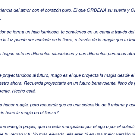
ncia del amor con el corazón puro. El que ORDENA su suerte y CREA
.
edor se forma un halo luminoso, te conviertes en un canal a través d
a luz puede ser anclada en la tierra, a través de la magia que tu tra
ue hagas esto en diferentes situaciones y con diferentes personas at
 proyectándoos al futuro, mago es el que proyecta la magia desde el 
tro ahora. Recuerda proyectarte en un futuro benevolente, lleno de p
sente. Hecho está.
 hacer magia, pero recuerda que es una extensión de ti misma y que n
uién hace la magia en el lienzo?
ne energía propia, que no está manipulada por el ego o por el colectiv
de tu verdad y tu Yo más elevado, ella eres tú en una mejor versión di