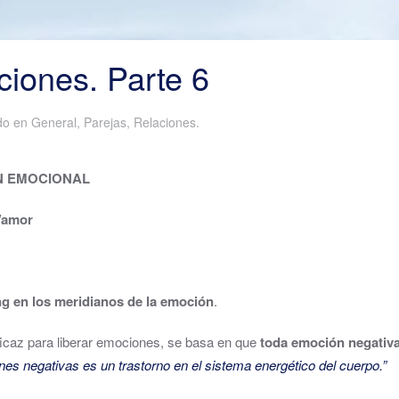
iones. Parte 6
ado en
General
,
Parejas
,
Relaciones
.
ÓN EMOCIONAL
o/amor
ng en los meridianos de la emoción
.
ficaz para liberar emociones, se basa en que
toda emoción negativa
es negativas es un trastorno en el sistema energético del cuerpo.”