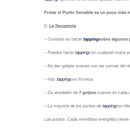
Frotar el Punto Sensible es un poco más 
2-
La Secuencia
– Consiste en hacer
tapping
sobre algunos p
– Puedes hacer
tapping
con cualquier mano p
– Se dan golpes suaves con las yemas del 
– Haz
tapping
con firmeza.
– Da alrededor de
7 golpes
suaves en cada u
– La mayoría de los puntos de
tapping
son bil
Los puntos: Cada meridiano energético tiene 