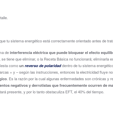
alle.
ue tu sistema energético está correctamente orientado antes de trata
rma de
interferencia eléctrica que puede bloquear el efecto equili
 se tiene que eliminar, o la Receta Básica no funcionará; eliminarla e
ifiesta como
un
reverso de polaridad
dentro de tu sistema energético
marcas + y – según las instrucciones, entonces la electricidad fluye 
gico
. Es la razón por la cual algunas enfermedades son crónicas y 
entos negativos y derrotistas que frecuentemente ocurren de m
rá presente, y por lo tanto obstaculiza EFT, el 40% del tiempo.