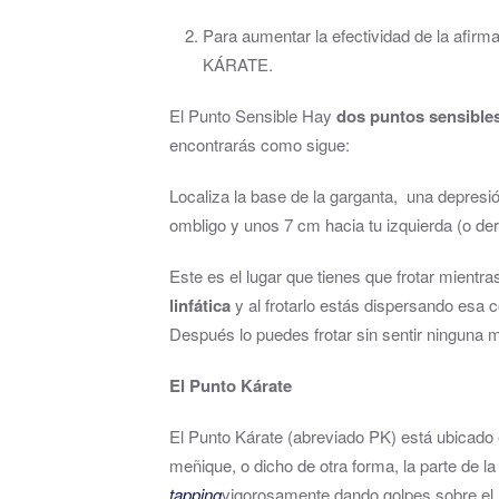
Para aumentar la efectividad de la afi
KÁRATE.
El Punto Sensible Hay
dos puntos sensible
encontrarás como sigue:
Localiza la base de la garganta, una depresi
ombligo y unos 7 cm hacia tu izquierda (o de
Este es el lugar que tienes que frotar mientr
linfática
y al frotarlo estás dispersando esa 
Después lo puedes frotar sin sentir ninguna m
El Punto Kárate
El Punto Kárate (abreviado PK) está ubicado e
meñique, o dicho de otra forma, la parte de la
tapping
vigorosamente dando golpes sobre el 