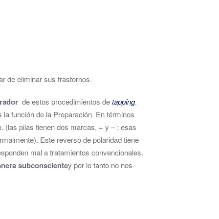
r de eliminar sus trastornos.
brador
de estos procedimientos de
tapping
.
s la función de la Preparación. En términos
. (las pilas tienen dos marcas, + y – ; esas
normalmente). Este reverso de polaridad tiene
responden mal a tratamientos convencionales.
anera subconsciente
y por lo tanto no nos