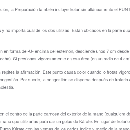
rmación, la Preparación también incluye frotar simultáneamente el 
s
y no importa cuál de los dos utilizas. Están ubicados en la parte sup
ón en forma de -U- encima del esternón, desciende unos 7 cm desde la
recha). Si presionas vigorosamente en esa área (en un radio de 4 cm
as repites la afirmación. Este punto causa dolor cuando lo frotas vi
congestión. Por suerte, la congestión se dispersa después de frotarlo
olestia.
n el centro de la parte carnosa del exterior de la mano (cualquiera d
 mano que utilizarías para dar un golpe de Kárate. En lugar de frotar
Punto Kárate con las yemas de los dedos índice y medio de la mano