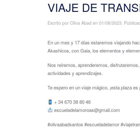
VIAJE DE TRAN
Escrito por
Oliva Abad
en
01/08/2023
. Public
En un mes y 17 días estaremos viajando haci
Akashicos, con Gaia, los elementos y element
Nos reiremos, aprenderemos, disfrutaremos, 
actividades y aprendizajes.
Te espero en un viaje mágico, ¡esta plaza es p
+ 34 670 38 80 46
escueladelamoroas@gmail.com
#olivaabadsantos #escueladelamor #viajetra