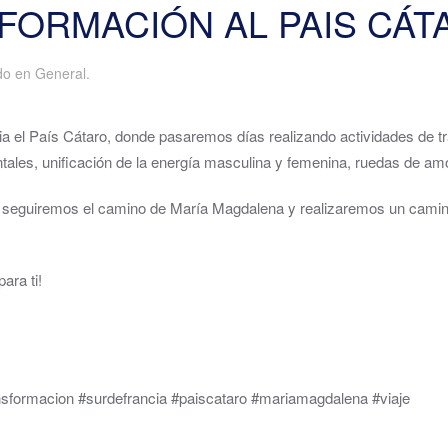
SFORMACIÓN AL PAIS CÁT
ado en
General
.
a el País Cátaro, donde pasaremos días realizando actividades de t
ales, unificación de la energía masculina y femenina, ruedas de amor
seguiremos el camino de María Magdalena y realizaremos un camino 
ara ti!
nsformacion #surdefrancia #paiscataro #mariamagdalena #viaje