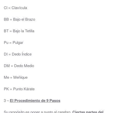
Cl = Clavícula
BB = Bajo el Brazo
BT = Bajo la Tetilla
Pu = Pulgar
DI = Dedo Índice
DM = Dedo Medio
Me = Meñique
PK = Punto Kárate
3 –
El Procedimiento de 9 Pasos
Su propósito es poner a punto al cerebro.
Ciertas partes del