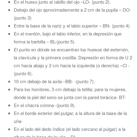
En el hueso junto al rabillo del ojo –LO- (punto 2).
Debajo del ojo aproximadamente a 2 cm de la pupila – DO-
(punto 3)
Entre la base de la nariz y el labio superior – BN- (punto 4)
En el mentón, bajo el labio inferior, en la depresión que
forma la barbilla – BL-(punto 5).
El punto en dónde se encuentran los huesos del esternón,
la clavícula y la primera costilla. Depresión en forma de U 2
cm hacia abajo y 2 cm hacia la izquierda (o derecha) –Cl -
(punto 6).
10 cm debajo de la axila –BB- -(punto 7).
Para los hombres, 3 cm debajo la tetilla; para la mujeres,
donde la piel del seno se junta con la pared torácica- BT-
En el chacra corona -(punto 9).
En el borde exterior del pulgar, a la altura de la base de la
uña-
En el lado del dedo índice (el lado cercano al pulgar) a la
altura de la base de la uña – DI-.